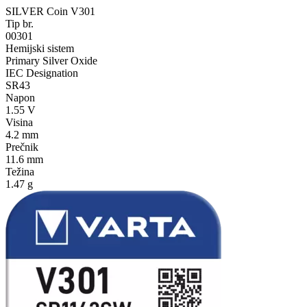
SILVER Coin V301
Tip br.
00301
Hemijski sistem
Primary Silver Oxide
IEC Designation
SR43
Napon
1.55 V
Visina
4.2 mm
Prečnik
11.6 mm
Težina
1.47 g