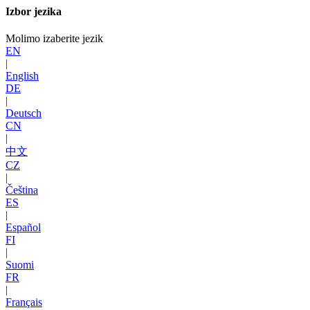
Izbor jezika
Molimo izaberite jezik
EN
|
English
DE
|
Deutsch
CN
|
中文
CZ
|
Čeština
ES
|
Español
FI
|
Suomi
FR
|
Français