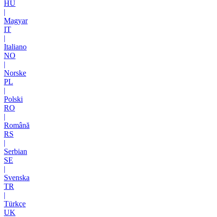
HU
|
Magyar
IT
|
Italiano
NO
|
Norske
PL
|
Polski
RO
|
Română
RS
|
Serbian
SE
|
Svenska
TR
|
Türkçe
UK