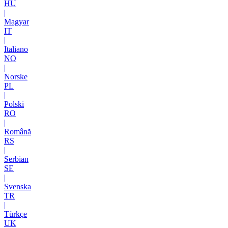
HU
|
Magyar
IT
|
Italiano
NO
|
Norske
PL
|
Polski
RO
|
Română
RS
|
Serbian
SE
|
Svenska
TR
|
Türkçe
UK