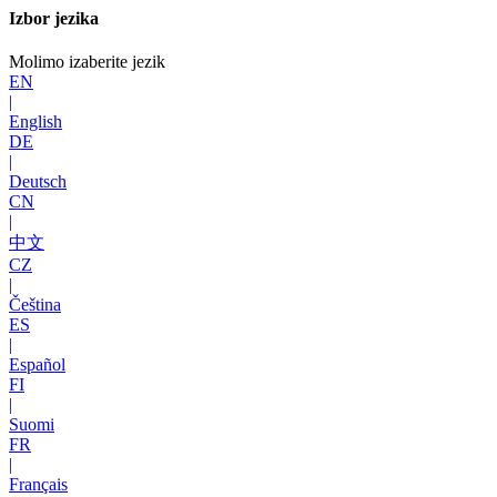
Izbor jezika
Molimo izaberite jezik
EN
|
English
DE
|
Deutsch
CN
|
中文
CZ
|
Čeština
ES
|
Español
FI
|
Suomi
FR
|
Français