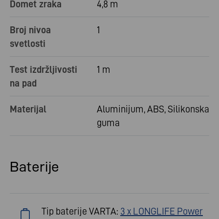
Domet zraka
4,8 m
Broj nivoa
1
svetlosti
Test izdržljivosti
1 m
na pad
Materijal
Aluminijum, ABS, Silikonska
guma
Baterije
Tip baterije VARTA:
3 x LONGLIFE Power