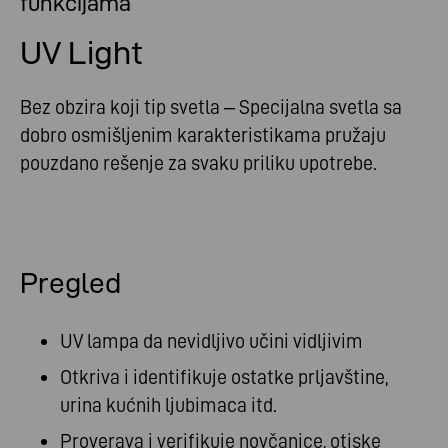
funkcijama
UV Light
Bez obzira koji tip svetla – Specijalna svetla sa
dobro osmišljenim karakteristikama pružaju
pouzdano rešenje za svaku priliku upotrebe.
Pregled
UV lampa da nevidljivo učini vidljivim
Otkriva i identifikuje ostatke prljavštine,
urina kućnih ljubimaca itd.
Proverava i verifikuje novčanice, otiske