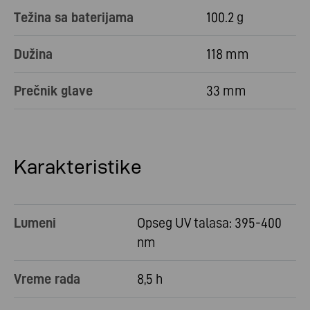
Težina sa baterijama
100.2 g
Dužina
118 mm
Prečnik glave
33 mm
Karakteristike
Lumeni
Opseg UV talasa: 395-400
nm
Vreme rada
8,5 h