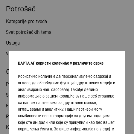
Potrošač
Kategorije proizvoda
Svet potrošačkih tema
Usluga
Vesti
ВАРТА АГ користи колачиће у различите сврхе
Odnosi ulagača
Користимо колачиће да персонализујемо садржај и
огласе, да обезбедимо функције друштвених медија и
Podeli
анализирамо наш саобраћај. Такође делимо
Skupština akcionara
информације о вашем коришћењу наше веб странице
са нашим партнерима за друштвене мреже,
Finansijski kalendar
оглашавање и аналитику. Наши партнери могу
комбиновати ове информације са другим подацима
Publikacije
које сте им дали или које су прикупили као део вашег
Kontakt sa investitorom
коришћења Услуга. За више информација погледајте