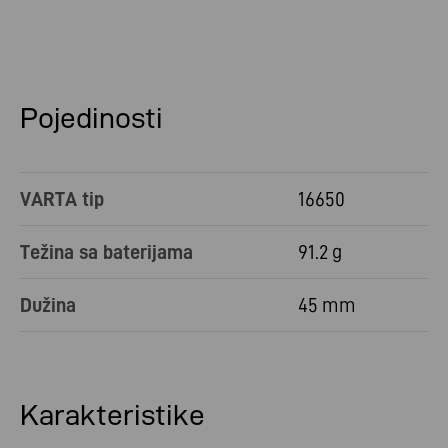
Pojedinosti
VARTA tip
16650
Težina sa baterijama
91.2 g
Dužina
45 mm
Karakteristike