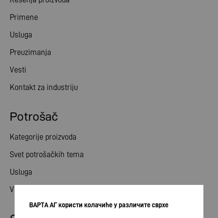
Primene
Usluga
Preuzimanja
Vesti
Kontakt za industriju
Potrošač
Kategorije proizvoda
Svet potrošačkih tema
Usluga
Vesti
ВАРТА АГ користи колачиће у различите сврхе