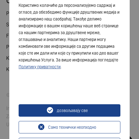
Odnosi ulagača
Користимо колачиће да персонализујемо садржај и
огласе, да обезбедимо функције друштвених медија и
Podeli
анализирамо наш саобраћај. Такође делимо
Skupština akcionara
информације о вашем коришћењу наше веб странице
са нашим партнерима за друштвене мреже,
Finansijski kalendar
оглашавање и аналитику. Наши партнери могу
комбиновати ове информације са другим подацима
Publikacije
које сте им дали или које су прикупили као део вашег
Kontakt sa investitorom
коришћења Услуга. За више информација погледајте
Политику приватности
.
Korporativno upravljanje
© 2026 VARTA AG. Sva prava zadržana.
Impresum
дозвољавају све
Zaštita podataka
Uslovi
Само технички неопходно