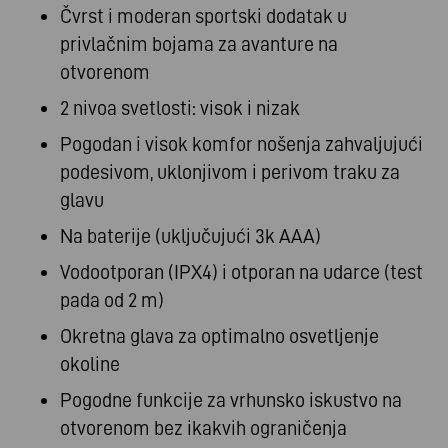
Čvrst i moderan sportski dodatak u
privlačnim bojama za avanture na
otvorenom
2 nivoa svetlosti: visok i nizak
Pogodan i visok komfor nošenja zahvaljujući
podesivom, uklonjivom i perivom traku za
glavu
Na baterije (uključujući 3k AAA)
Vodootporan (IPX4) i otporan na udarce (test
pada od 2 m)
Okretna glava za optimalno osvetljenje
okoline
Pogodne funkcije za vrhunsko iskustvo na
otvorenom bez ikakvih ograničenja