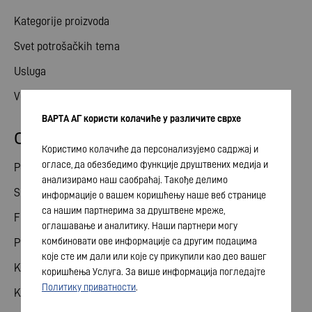
Kategorije proizvoda
Svet potrošačkih tema
Usluga
Vesti
ВАРТА АГ користи колачиће у различите сврхе
Odnosi ulagača
Користимо колачиће да персонализујемо садржај и
огласе, да обезбедимо функције друштвених медија и
Podeli
анализирамо наш саобраћај. Такође делимо
Skupština akcionara
информације о вашем коришћењу наше веб странице
са нашим партнерима за друштвене мреже,
Finansijski kalendar
оглашавање и аналитику. Наши партнери могу
комбиновати ове информације са другим подацима
Publikacije
које сте им дали или које су прикупили као део вашег
Kontakt sa investitorom
коришћења Услуга. За више информација погледајте
Политику приватности
.
Korporativno upravljanje