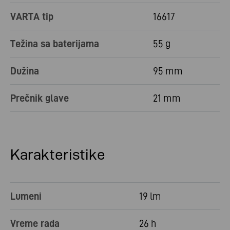
VARTA tip
16617
Težina sa baterijama
55 g
Dužina
95 mm
Prečnik glave
21 mm
Karakteristike
Lumeni
19 lm
Vreme rada
26 h