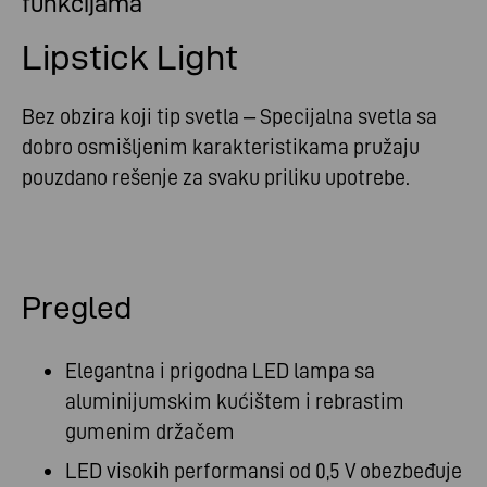
funkcijama
Lipstick Light
Bez obzira koji tip svetla – Specijalna svetla sa
dobro osmišljenim karakteristikama pružaju
pouzdano rešenje za svaku priliku upotrebe.
Pregled
Elegantna i prigodna LED lampa sa
aluminijumskim kućištem i rebrastim
gumenim držačem
LED visokih performansi od 0,5 V obezbeđuje