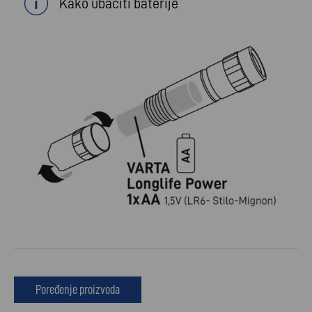
Kako ubaciti baterije
Poređenje proizvoda