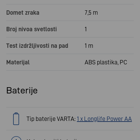
Domet zraka
7,5 m
Broj nivoa svetlosti
1
Test izdržljivosti na pad
1 m
Materijal
ABS plastika, PC
Baterije
Tip baterije VARTA:
1 x Longlife Power AA