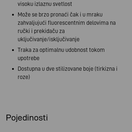
visoku izlaznu svetlost
Može se brzo pronaći čak i u mraku
zahvaljujući fluorescentnim delovima na
ručki i prekidaču za
uključivanje/isključivanje
Traka za optimalnu udobnost tokom
upotrebe
Dostupna u dve stilizovane boje (tirkizna i
roze)
Pojedinosti