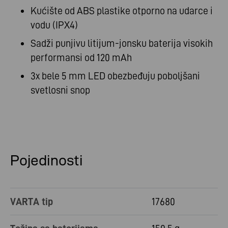
Kućište od ABS plastike otporno na udarce i
vodu (IPX4)
Sadži punjivu litijum-jonsku baterija visokih
performansi od 120 mAh
3x bele 5 mm LED obezbeđuju poboljšani
svetlosni snop
Pojedinosti
VARTA tip
17680