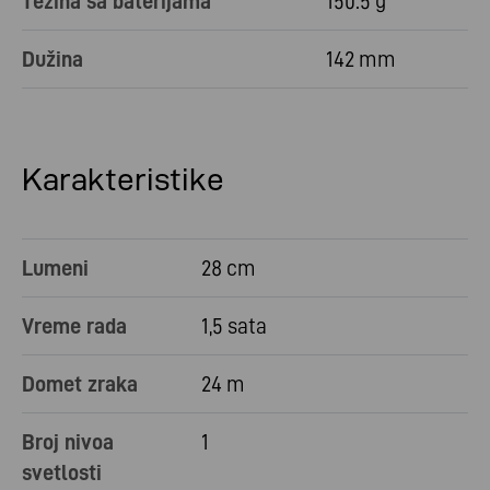
Težina sa baterijama
150.5 g
Dužina
142 mm
Karakteristike
Lumeni
28 cm
Vreme rada
1,5 sata
Domet zraka
24 m
Broj nivoa
1
svetlosti