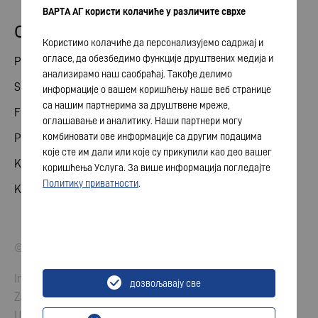
ВАРТА АГ користи колачиће у различите сврхе
Odnosi ulagača
Користимо колачиће да персонализујемо садржај и
огласе, да обезбедимо функције друштвених медија и
Podeli
анализирамо наш саобраћај. Такође делимо
Skupština akcionara
информације о вашем коришћењу наше веб странице
са нашим партнерима за друштвене мреже,
Finansijski kalendar
оглашавање и аналитику. Наши партнери могу
комбиновати ове информације са другим подацима
Publikacije
које сте им дали или које су прикупили као део вашег
Kontakt sa investitorom
коришћења Услуга. За више информација погледајте
Политику приватности
.
Korporativno upravljanje
© 2026 VARTA AG. Sva prava zadržana.
Impresum
дозвољавају све
Zaštita podataka
Uslovi