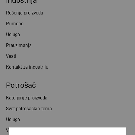
Industrija
Rešenja proizvoda
Primene
Usluga
Preuzimanja
Vesti
Kontakt za industriju
Potrošač
Kategorije proizvoda
Svet potrošačkih tema
Usluga
Vesti