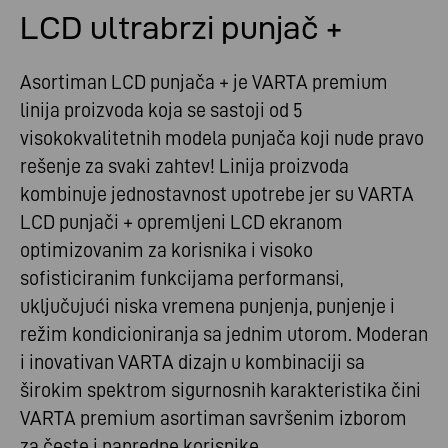
LCD ultrabrzi punjač +
Asortiman LCD punjača + je VARTA premium
linija proizvoda koja se sastoji od 5
visokokvalitetnih modela punjača koji nude pravo
rešenje za svaki zahtev! Linija proizvoda
kombinuje jednostavnost upotrebe jer su VARTA
LCD punjači + opremljeni LCD ekranom
optimizovanim za korisnika i visoko
sofisticiranim funkcijama performansi,
uključujući niska vremena punjenja, punjenje i
režim kondicioniranja sa jednim utorom. Moderan
i inovativan VARTA dizajn u kombinaciji sa
širokim spektrom sigurnosnih karakteristika čini
VARTA premium asortiman savršenim izborom
za česte i napredne korisnike.