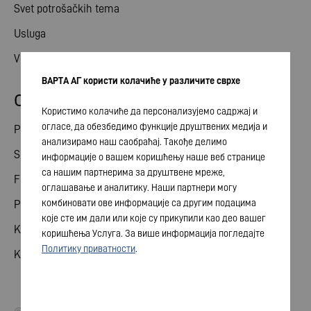
Svet potrošačkih tema
Usluga
Vesti
ВАРТА АГ користи колачиће у различите сврхе
Odnosi ulagača
Користимо колачиће да персонализујемо садржај и
огласе, да обезбедимо функције друштвених медија и
Podeli
анализирамо наш саобраћај. Такође делимо
Skupština akcionara
информације о вашем коришћењу наше веб странице
са нашим партнерима за друштвене мреже,
Finansijski kalendar
оглашавање и аналитику. Наши партнери могу
комбиновати ове информације са другим подацима
Publikacije
које сте им дали или које су прикупили као део вашег
Kontakt sa investitorom
коришћења Услуга. За више информација погледајте
Политику приватности
.
Korporativno upravljanje