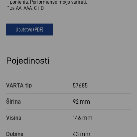
punjenja. Performanse mogu varirati.
za AA, AAA, C i D
**
Uputstvo (PDF)
Pojedinosti
VARTA tip
57685
Širina
92 mm
Visina
146 mm
Dubina
43 mm