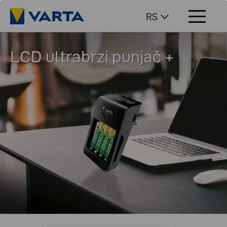
RS
LCD ultrabrzi punjač +