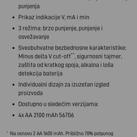
punjenja
Prikaz indikacije V, mA i min
3 režima: brzo punjenje, punjenje i
osvežavanje
Sveobuhvatne bezbednosne karakteristike:
**
Minus delta V cut-off
, sigurnosni tajmer,
zaštita od kratkog spoja, alkalna i loša
detekcija baterija
Individualni dizajn za izuzetan izgled
proizvoda
Dostupno u sledećim verzijama:
4x AA 2100 mAh 56706
Na osnovu 2 AA 1600 mAh. Približno 70% potpunog
*