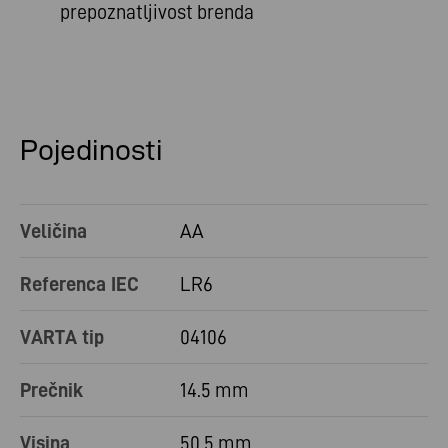
prepoznatljivost brenda
Pojedinosti
Veličina
AA
Referenca IEC
LR6
VARTA tip
04106
Prečnik
14.5 mm
Visina
50.5 mm