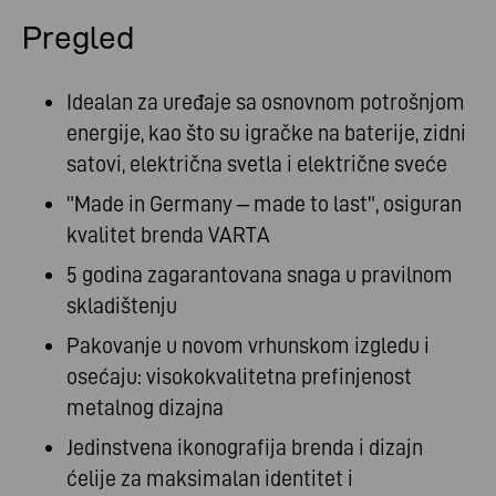
Pregled
Idealan za uređaje sa osnovnom potrošnjom
energije, kao što su igračke na baterije, zidni
satovi, električna svetla i električne sveće
"Made in Germany – made to last", osiguran
kvalitet brenda VARTA
5 godina zagarantovana snaga u pravilnom
skladištenju
Pakovanje u novom vrhunskom izgledu i
osećaju: visokokvalitetna prefinjenost
metalnog dizajna
Jedinstvena ikonografija brenda i dizajn
ćelije za maksimalan identitet i