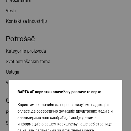
Preuzimanja
Vesti
Kontakt za industriju
Potrošač
Kategorije proizvoda
Svet potrošačkih tema
Usluga
Vesti
ВАРТА АГ користи колачиће у различите сврхе
Odnosi ulagača
Користимо колачиће да персонализујемо садржај и
огласе, да обезбедимо функције друштвених медија и
Podeli
анализирамо наш саобраћај. Такође делимо
Skupština akcionara
информације о вашем коришћењу наше веб странице
са нашим партнерима за друштвене мреже,