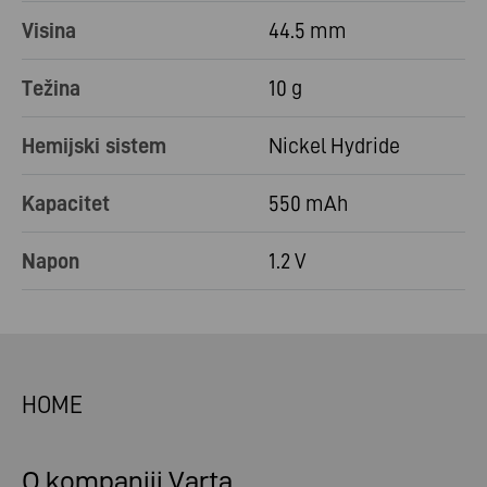
Visina
44.5 mm
Težina
10 g
Hemijski sistem
Nickel Hydride
Kapacitet
550 mAh
Napon
1.2 V
HOME
O kompaniji Varta