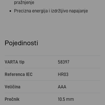
pražnjenje
Precizna energija i izdržljivo napajanje
Pojedinosti
VARTA tip
58397
Referenca IEC
HR03
Veličina
AAA
Prečnik
10.5 mm