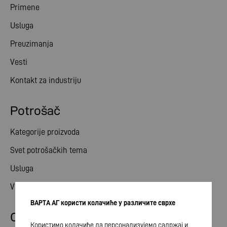
Primene
Usluga
Preuzimanja
Vesti
Kontakt za industriju
Potrošač
Kategorije proizvoda
Svet potrošačkih tema
Usluga
Vesti
ВАРТА АГ користи колачиће у различите сврхе
Odnosi ulagača
Користимо колачиће да персонализујемо садржај и