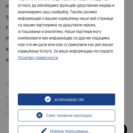
огласе, да обезбедимо функције друштвених медија и
Podeli
анализирамо наш саобраћај. Такође делимо
Skupština akcionara
информације о вашем коришћењу наше веб странице
са нашим партнерима за друштвене мреже,
Finansijski kalendar
оглашавање и аналитику. Наши партнери могу
комбиновати ове информације са другим подацима
Publikacije
које сте им дали или које су прикупили као део вашег
Kontakt sa investitorom
коришћења Услуга. За више информација погледајте
Политику приватности
.
Korporativno upravljanje
© 2026 VARTA AG. Sva prava zadržana.
Impresum
дозвољавају све
Zaštita podataka
Uslovi
Само технички неопходно
Измена подешавања
...