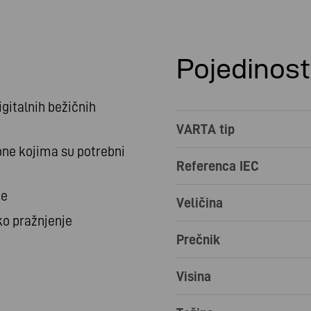
Pojedinost
igitalnih bežičnih
VARTA tip
one kojima su potrebni
Referenca IEC
je
Veličina
ko pražnjenje
Prečnik
Visina