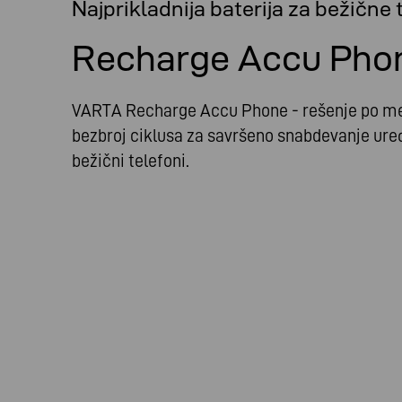
Najprikladnija baterija za bežične
Recharge Accu Pho
VARTA Recharge Accu Phone - rešenje po me
bezbroj ciklusa za savršeno snabdevanje ure
bežični telefoni.