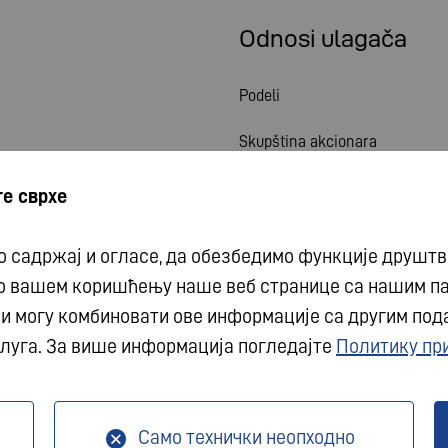
Odnosi ulagača
Podeli
Skupština akcionara
Finansijski kalendar
е сврхе
Publikacije
 садржај и огласе, да обезбедимо функције друштв
Kontakt sa investitorom
 о вашем коришћењу наше веб странице са нашим п
 могу комбиновати ове информације са другим подац
Korporativno upravljanje
луга. За више информација погледајте
Политику пр
Zaštita podataka
Uslovi
Само технички неопходно