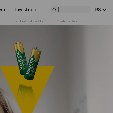
era
Investitori
RS
<
Prethodni artikal
Sledeći artikal
>