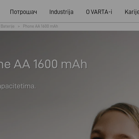
Потрошач
Industrija
O VARTA-i
Karij
Baterije
>
Phone AA 1600 mAh
ne AA 1600 mAh
pacitetima.