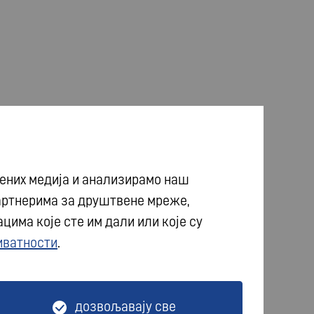
ених медија и анализирамо наш
артнерима за друштвене мреже,
има које сте им дали или које су
иватности
.
дозвољавају све