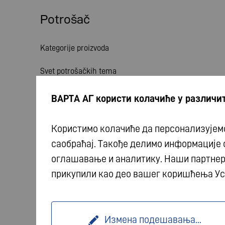
Potrošač
Kategorije proizvoda
Svet potrošačkih tema
Usluga
ВАРТА АГ користи колачиће у различит
Vesti
Користимо колачиће да персонализујемо
саобраћај. Такође делимо информације
оглашавање и аналитику. Наши партнери
прикупили као део вашег коришћења Ус
© 2026 VARTA AG. Sva prava zadržana.
Impresum
Измена подешавања
...