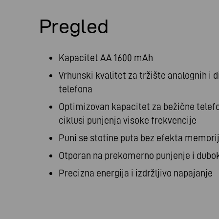
Pregled
Kapacitet AA 1600 mAh
Vrhunski kvalitet za tržište analognih i d
telefona
Optimizovan kapacitet za bežične telef
ciklusi punjenja visoke frekvencije
Puni se stotine puta bez efekta memori
Otporan na prekomerno punjenje i dubo
Precizna energija i izdržljivo napajanje