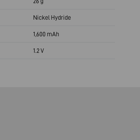
26 g
Nickel Hydride
1,600 mAh
1.2 V