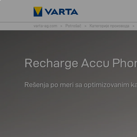
varta-ag.com
>
Potrošač
>
Категорије производа
>
Recharge Accu Pho
Rešenja po meri sa optimizovanim ka