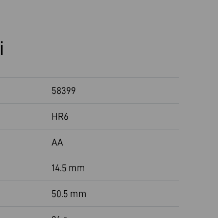
i
58399
HR6
AA
14.5 mm
50.5 mm