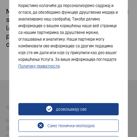
Користимо колачиће да персонализујемо садржај и
Maggiori informazioni sui nostri prodotti
огласе, да обезбедимо функције друштвених медија и
saranno disponibili a breve, non appena
анализирамо наш саобраћај. Такође делимо
информације о вашем коришћењу наше веб странице
la Commissione Europea avrà
са нашим партнерима за друштвене мреже,
pubblicato i requisiti obbligatori
оглашавање и аналитику. Наши партнери могу
definitivi.
комбиновати ове информације са другим подацима
које сте им дали или које су прикупили као део вашег
коришћења Услуга. За више информација погледајте
Политику приватности
.
© 2026 VARTA AG. All rights reserved.
дозвољавају све
Imprint
Само технички неопходно
Data Protection
Terms and Conditions