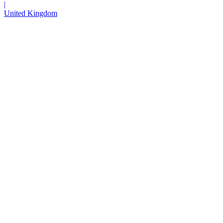
|
United Kingdom