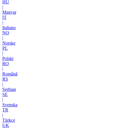
HU
|
Magyar
IT
|
Italiano
NO
|
Norske
PL
|
Polski
RO
|
Română
RS
|
Serbian
SE
|
Svenska
TR
|
Türkçe
UK