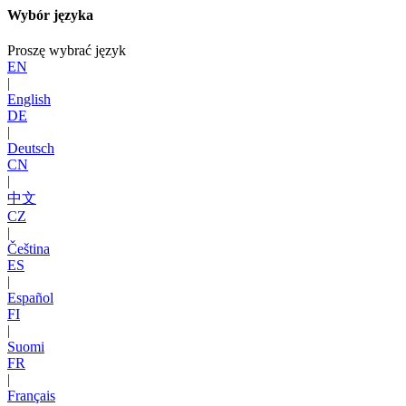
Wybór języka
Proszę wybrać język
EN
|
English
DE
|
Deutsch
CN
|
中文
CZ
|
Čeština
ES
|
Español
FI
|
Suomi
FR
|
Français