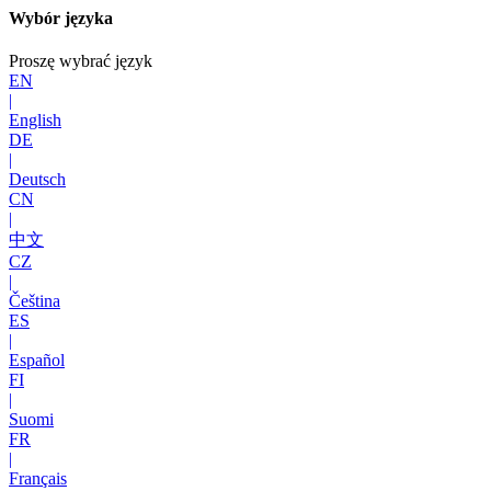
Wybór języka
Proszę wybrać język
EN
|
English
DE
|
Deutsch
CN
|
中文
CZ
|
Čeština
ES
|
Español
FI
|
Suomi
FR
|
Français