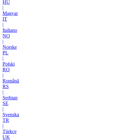
HU
|
Magyar
IT
|
Italiano
NO
|
Norske
PL
|
Polski
RO
|
Română
RS
|
Serbian
SE
|
Svenska
TR
|
Türkçe
UK