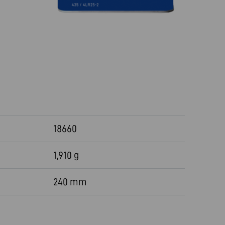
18660
1,910 g
240 mm