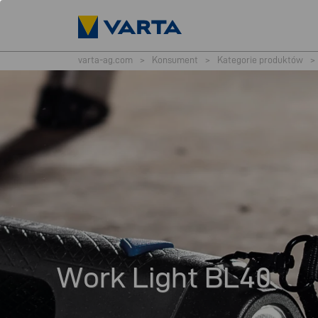
varta-ag.com
>
Konsument
>
Kategorie produktów
>
Work Light BL40