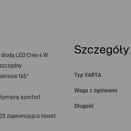
Szczegóły
diodą LED Cree 4 W
oszczędny
Typ VARTA
akresie 145°
Waga z ogniwami
ptymalny komfort
Długość
435 zapewniająca nawet