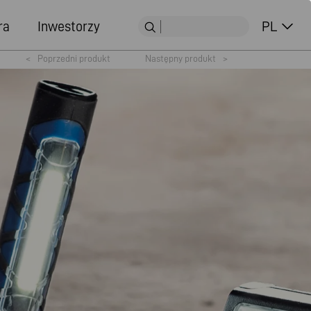
ra
Inwestorzy
PL
<
Poprzedni produkt
Następny produkt
>