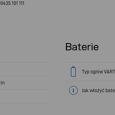
0435 101 111
Baterie
Typ ogniw VAR
zin
Jak włożyć bate