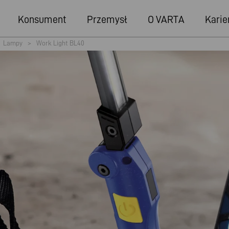
Konsument
Przemysł
O VARTA
Karie
Lampy
>
Work Light BL40