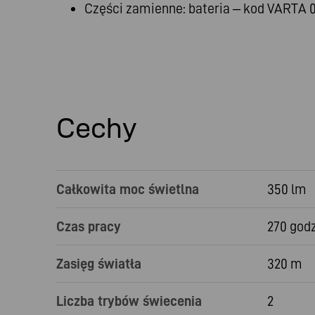
Części zamienne: bateria – kod VARTA 0
Cechy
Całkowita moc świetlna
350 lm
Czas pracy
270 god
Zasięg światła
320 m
Liczba trybów świecenia
2