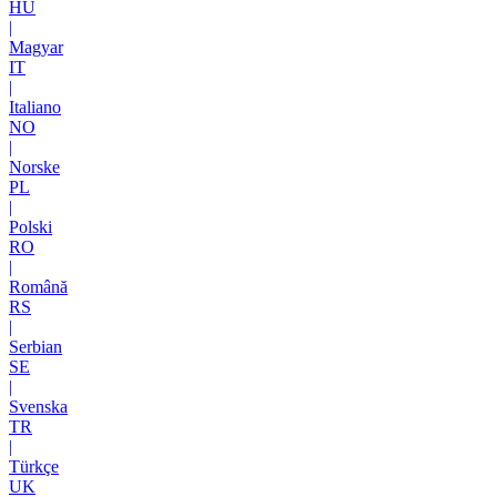
HU
|
Magyar
IT
|
Italiano
NO
|
Norske
PL
|
Polski
RO
|
Română
RS
|
Serbian
SE
|
Svenska
TR
|
Türkçe
UK