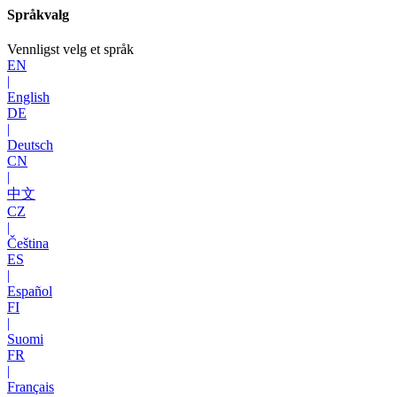
Språkvalg
Vennligst velg et språk
EN
|
English
DE
|
Deutsch
CN
|
中文
CZ
|
Čeština
ES
|
Español
FI
|
Suomi
FR
|
Français