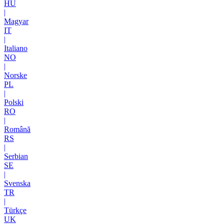
HU
|
Magyar
IT
|
Italiano
NO
|
Norske
PL
|
Polski
RO
|
Română
RS
|
Serbian
SE
|
Svenska
TR
|
Türkçe
UK