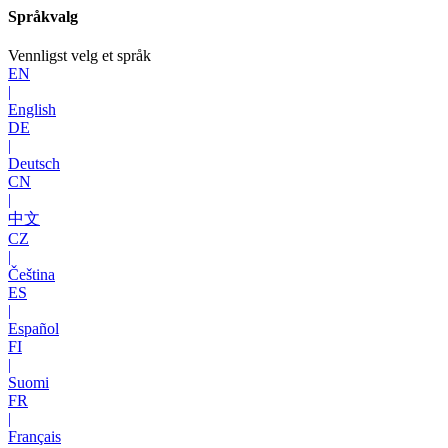
Språkvalg
Vennligst velg et språk
EN
|
English
DE
|
Deutsch
CN
|
中文
CZ
|
Čeština
ES
|
Español
FI
|
Suomi
FR
|
Français