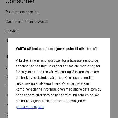
Consumer
Product categories
Consumer theme world
Service
News
VARTA AG bruker informasjonskapsler til ulike formål
Investor relations
Vi bruker informasjonskapsler for å tilpasse innhold og
annonser, for å tilby funksjoner for sosiale medier og for
Share
å analysere trafikken vår. Vi deler også informasjon om
General meeting
din bruk av nettstedet vårt med våre sosiale medier,
reklame- og analysepartnere. Våre partnere kan
Financial calendar
kombinere denne informasjonen med andre data som du
har gitt dem eller som de har samlet inn som en del av
Publications
din bruk av tjenestene. For mer informasjon, se
Investor contact
personvernreglene
.
Corporate governance