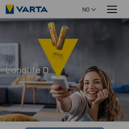
NO
Longlife D