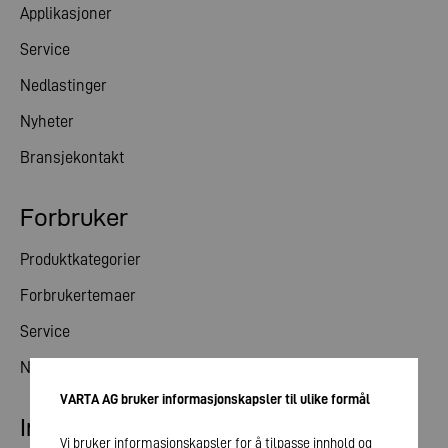
Applikasjoner
Service
Nedlastinger
Nyheter
Bransjekontakt
Forbruker
Produktkategorier
Forbrukertemaer
Service
Nyheter
VARTA AG bruker informasjonskapsler til ulike formål
Investorrelasjoner
Vi bruker informasjonskapsler for å tilpasse innhold og