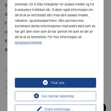
annonser, for å tilby funksjoner for sosiale medier og for
Del
å analysere trafikken vår. Vi deler også informasjon om
Generalforsamling
din bruk av nettstedet vårt med våre sosiale medier,
reklame- og analysepartnere. Våre partnere kan
Finanskalender
kombinere denne informasjonen med andre data som du
har gitt dem eller som de har samlet inn som en del av
Utgivelser
din bruk av tjenestene. For mer informasjon, se
Kontakt med investorer
personvernreglene
.
Bedriftsledelse
© 2026 VARTA AG. Med enerett.
Avtrykk
Tillat alle
Datavern
Vilkår og betingelser
Kun teknisk nødvendig
Endre innstillinger
...