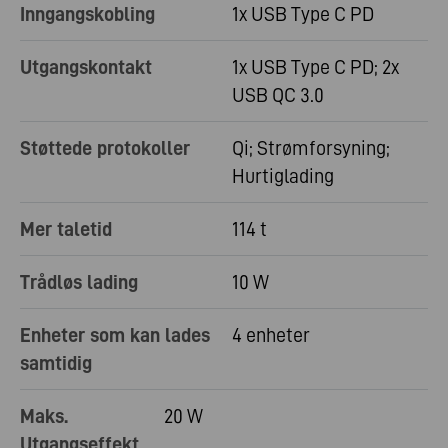
Inngangskobling
1x USB Type C PD
Utgangskontakt
1x USB Type C PD; 2x
USB QC 3.0
Støttede protokoller
Qi; Strømforsyning;
Hurtiglading
Mer taletid
114 t
Trådløs lading
10 W
Enheter som kan lades
4 enheter
samtidig
Maks.
20 W
Utgangseffekt