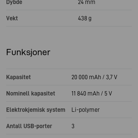
Dybde
24 mm
Vekt
438 g
Funksjoner
Kapasitet
20 000 mAh / 3,7 V
Nominell kapasitet
11 840 mAh / 5 V
Elektrokjemisk system
Li-polymer
Antall USB-porter
3