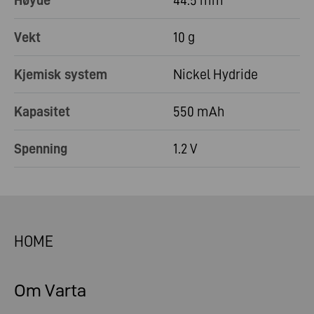
Høyde
44.5 mm
Vekt
10 g
Kjemisk system
Nickel Hydride
Kapasitet
550 mAh
Spenning
1.2 V
HOME
Om Varta