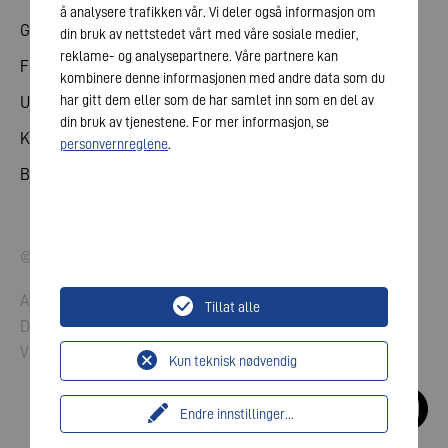
å analysere trafikken vår. Vi deler også informasjon om
Generalforsamling
din bruk av nettstedet vårt med våre sosiale medier,
reklame- og analysepartnere. Våre partnere kan
Finanskalender
kombinere denne informasjonen med andre data som du
har gitt dem eller som de har samlet inn som en del av
Utgivelser
din bruk av tjenestene. For mer informasjon, se
Kontakt med investorer
personvernreglene
.
Bedriftsledelse
© 2026 VARTA AG. Med enerett.
Avtrykk
Tillat alle
Datavern
Vilkår og betingelser
Kun teknisk nødvendig
Endre innstillinger
...