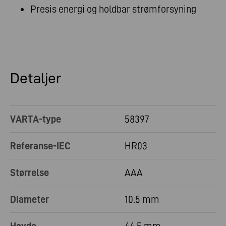
Presis energi og holdbar strømforsyning
Detaljer
VARTA-type
58397
Referanse-IEC
HR03
Størrelse
AAA
Diameter
10.5 mm