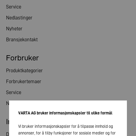
Service
Nedlastinger
Nyheter
Bransjekontakt
Forbruker
Produktkategorier
Forbrukertemaer
Service
Nyheter
VARTA AG bruker informasjonskapsler til ulike formål
Investorrelasjoner
Vi bruker informasjonskapsler for å tilpasse innhold og
annonser, for å tilby funksjoner for sosiale medier og for
Del