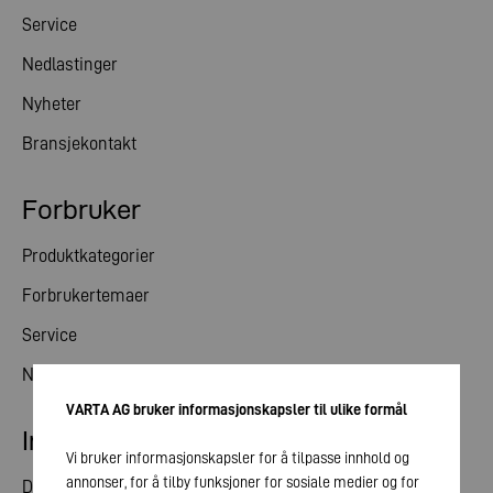
Service
Nedlastinger
Nyheter
Bransjekontakt
Forbruker
Produktkategorier
Forbrukertemaer
Service
Nyheter
VARTA AG bruker informasjonskapsler til ulike formål
Investorrelasjoner
Vi bruker informasjonskapsler for å tilpasse innhold og
annonser, for å tilby funksjoner for sosiale medier og for
Del