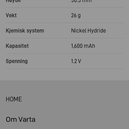
Høyde
50.5 mm
Vekt
26 g
Kjemisk system
Nickel Hydride
Kapasitet
1,600 mAh
Spenning
1.2 V
HOME
Om Varta