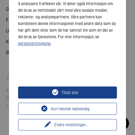
å analysere trafikken vår. Vi deler også informasjon om
Generalforsamling
din bruk av nettstedet vårt med våre sosiale medier,
reklame- og analysepartnere. Våre partnere kan
Finanskalender
kombinere denne informasjonen med andre data som du
har gitt dem eller som de har samlet inn som en del av
Utgivelser
din bruk av tjenestene. For mer informasjon, se
Kontakt med investorer
personvernreglene
.
Bedriftsledelse
© 2026 VARTA AG. Med enerett.
Avtrykk
Tillat alle
Datavern
Vilkår og betingelser
Kun teknisk nødvendig
Endre innstillinger
...