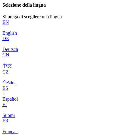
Selezione della lingua
Si prega di scegliere una lingua
EN
|
English
DE
|
Deutsch
CN
|
中文
CZ
|
Čeština
ES
|
Español
FI
|
Suomi
FR
|
Français