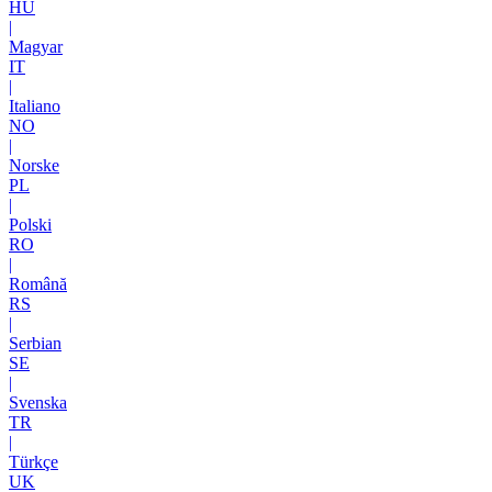
HU
|
Magyar
IT
|
Italiano
NO
|
Norske
PL
|
Polski
RO
|
Română
RS
|
Serbian
SE
|
Svenska
TR
|
Türkçe
UK