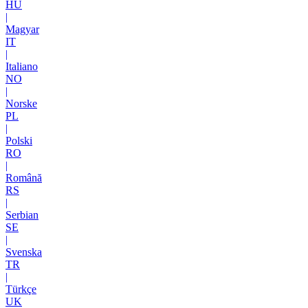
HU
|
Magyar
IT
|
Italiano
NO
|
Norske
PL
|
Polski
RO
|
Română
RS
|
Serbian
SE
|
Svenska
TR
|
Türkçe
UK