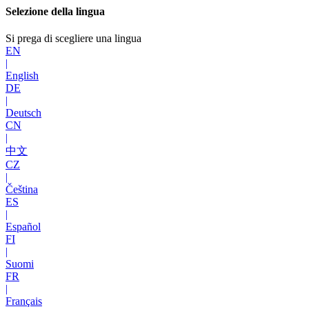
Selezione della lingua
Si prega di scegliere una lingua
EN
|
English
DE
|
Deutsch
CN
|
中文
CZ
|
Čeština
ES
|
Español
FI
|
Suomi
FR
|
Français