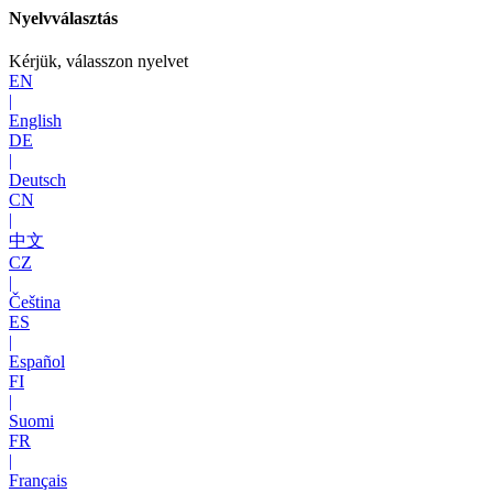
Nyelvválasztás
Kérjük, válasszon nyelvet
EN
|
English
DE
|
Deutsch
CN
|
中文
CZ
|
Čeština
ES
|
Español
FI
|
Suomi
FR
|
Français