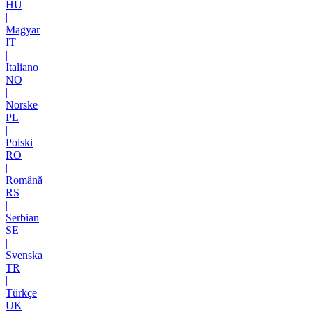
HU
|
Magyar
IT
|
Italiano
NO
|
Norske
PL
|
Polski
RO
|
Română
RS
|
Serbian
SE
|
Svenska
TR
|
Türkçe
UK