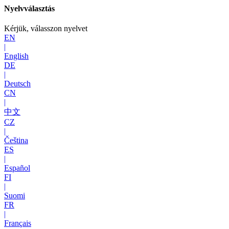
Nyelvválasztás
Kérjük, válasszon nyelvet
EN
|
English
DE
|
Deutsch
CN
|
中文
CZ
|
Čeština
ES
|
Español
FI
|
Suomi
FR
|
Français