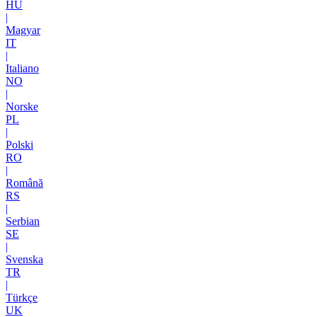
HU
|
Magyar
IT
|
Italiano
NO
|
Norske
PL
|
Polski
RO
|
Română
RS
|
Serbian
SE
|
Svenska
TR
|
Türkçe
UK