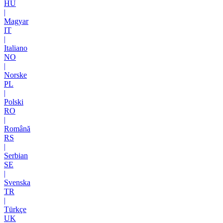
HU
|
Magyar
IT
|
Italiano
NO
|
Norske
PL
|
Polski
RO
|
Română
RS
|
Serbian
SE
|
Svenska
TR
|
Türkçe
UK