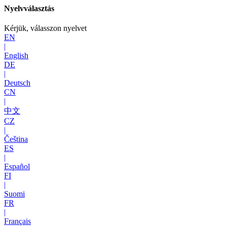
Nyelvválasztás
Kérjük, válasszon nyelvet
EN
|
English
DE
|
Deutsch
CN
|
中文
CZ
|
Čeština
ES
|
Español
FI
|
Suomi
FR
|
Français