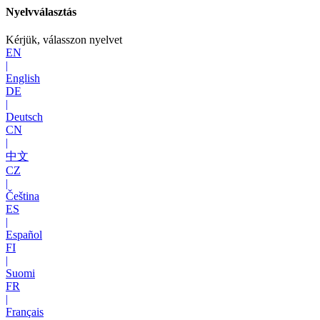
Nyelvválasztás
Kérjük, válasszon nyelvet
EN
|
English
DE
|
Deutsch
CN
|
中文
CZ
|
Čeština
ES
|
Español
FI
|
Suomi
FR
|
Français