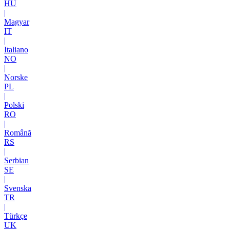
HU
|
Magyar
IT
|
Italiano
NO
|
Norske
PL
|
Polski
RO
|
Română
RS
|
Serbian
SE
|
Svenska
TR
|
Türkçe
UK