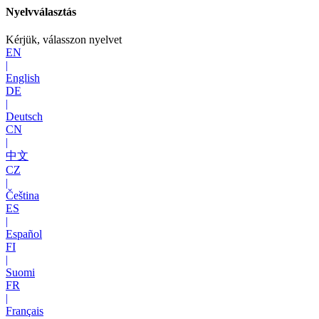
Nyelvválasztás
Kérjük, válasszon nyelvet
EN
|
English
DE
|
Deutsch
CN
|
中文
CZ
|
Čeština
ES
|
Español
FI
|
Suomi
FR
|
Français