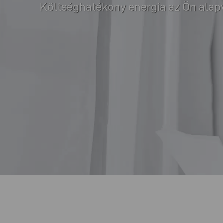
Költséghatékony energia az Ön alapv