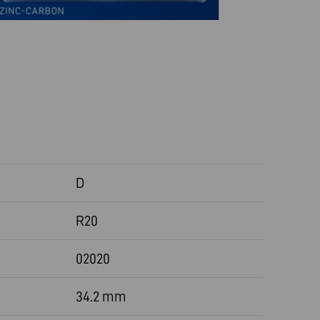
D
R20
02020
34.2 mm