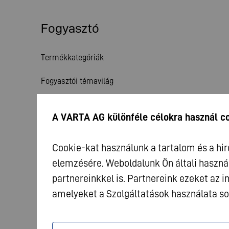
Fogyasztó
Termékkategóriák
Fogyasztói témavilág
Szolgáltatás
A VARTA AG különféle célokra használ c
Hírek
Cookie-kat használunk a tartalom és a hi
elemzésére. Weboldalunk Ön általi haszná
partnereinkkel is. Partnereink ezeket az
amelyeket a Szolgáltatások használata so
© 2026 VARTA AG. Minden jog fenntartva
Impressz