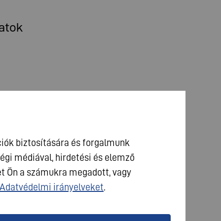
atok
iók biztosítására és forgalmunk
gi médiával, hirdetési és elemző
et Ön a számukra megadott, vagy
Adatvédelmi irányelveket
.