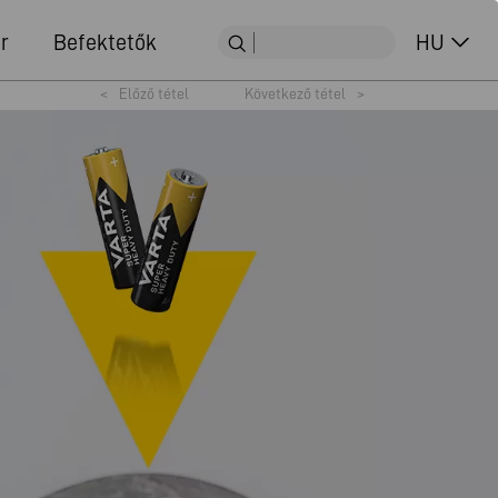
r
Befektetők
HU
<
Előző tétel
Következő tétel
>