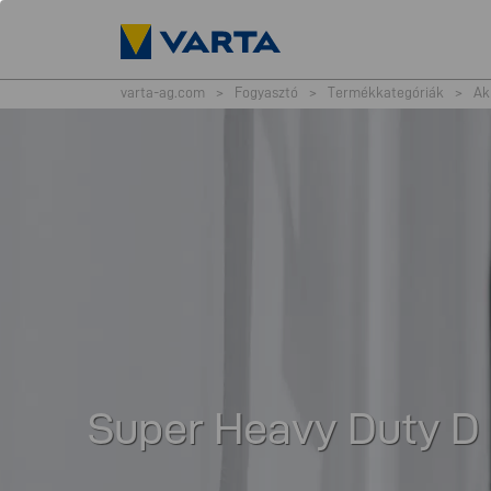
varta-ag.com
>
Fogyasztó
>
Termékkategóriák
>
Ak
Super Heavy Duty D