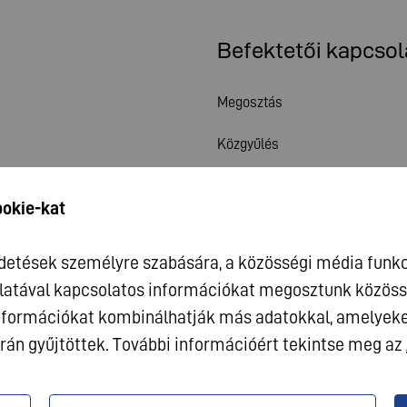
Befektetői kapcsol
Megosztás
Közgyűlés
Pénzügyi naptár
ookie-kat
Publikációk
rdetések személyre szabására, a közösségi média funkc
Befektetői kapcsolat
latával kapcsolatos információkat megosztunk közössé
Vállalatirányítás
 információkat kombinálhatják más adatokkal, amelyek
rán gyűjtöttek. További információért tekintse meg az
um
Adatvédelem