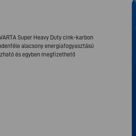
 a VARTA Super Heavy Duty cink-karbon
denféle alacsony energiafogyasztású
zható és egyben megfizethető