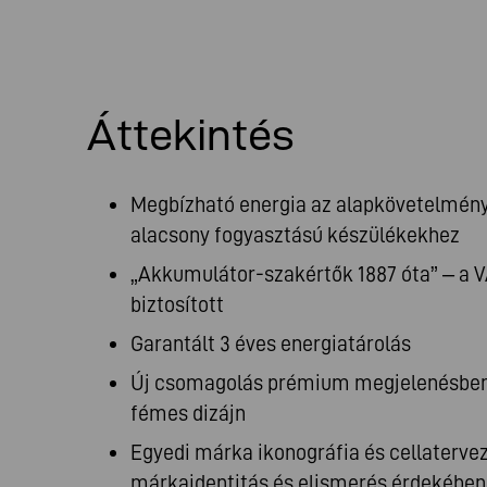
Áttekintés
Megbízható energia az alapkövetelménye
alacsony fogyasztású készülékekhez
„Akkumulátor-szakértők 1887 óta” – a
biztosított
Garantált 3 éves energiatárolás
Új csomagolás prémium megjelenésben
fémes dizájn
Egyedi márka ikonográfia és cellaterve
márkaidentitás és elismerés érdekében