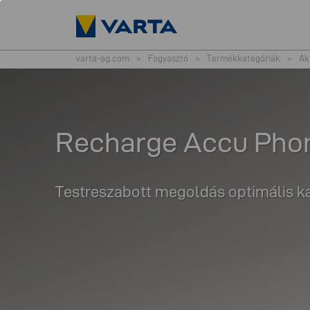
varta-ag.com
>
Fogyasztó
>
Termékkategóriák
>
Ak
Recharge Accu Pho
Testreszabott megoldás optimális ka