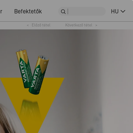
r
Befektetők
HU
<
Előző tétel
Következő tétel
>