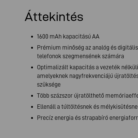
Áttekintés
1600 mAh kapacitású AA
Prémium minőség az analóg és digitális
telefonok szegmensének számára
Optimalizált kapacitás a vezeték nélkül
amelyeknek nagyfrekvenciájú újratöltés
szüksége
Több százszor újratölthető memóriaeffe
Ellenáll a túltöltésnek és mélykisütésn
Precíz energia és strapabíró energiafor