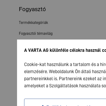
Fogyasztó
Termékkategóriák
Fogyasztói témavilág
Szolgáltatás
A VARTA AG különféle célokra használ c
Hírek
Cookie-kat használunk a tartalom és a hi
elemzésére. Weboldalunk Ön általi haszná
partnereinkkel is. Partnereink ezeket az
amelyeket a Szolgáltatások használata so
© 2026 VARTA AG. Minden jog fenntartva
Impressz