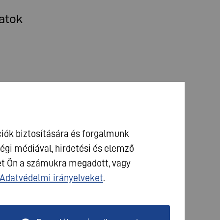
atok
iók biztosítására és forgalmunk
gi médiával, hirdetési és elemző
et Ön a számukra megadott, vagy
Adatvédelmi irányelveket
.