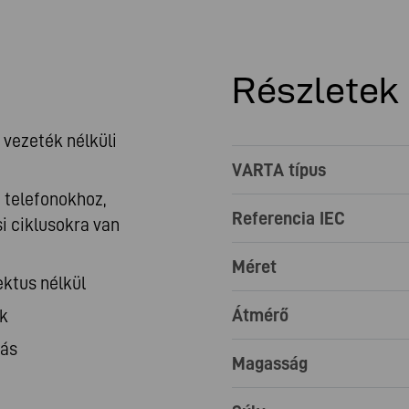
Részletek
 vezeték nélküli
VARTA típus
i telefonokhoz,
Referencia IEC
i ciklusokra van
Méret
ktus nélkül
Átmérő
ek
rás
Magasság