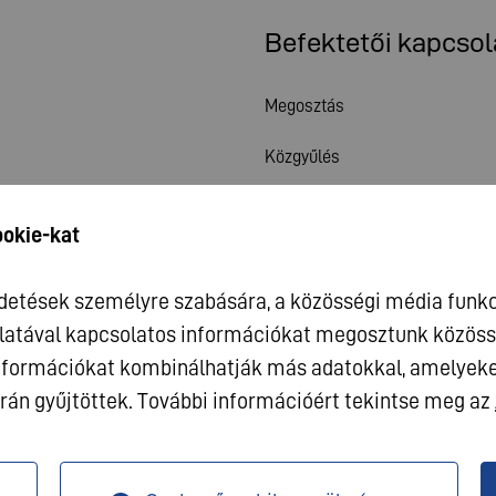
Befektetői kapcsol
Megosztás
Közgyűlés
Pénzügyi naptár
ookie-kat
Publikációk
rdetések személyre szabására, a közösségi média funkc
Befektetői kapcsolat
latával kapcsolatos információkat megosztunk közössé
Vállalatirányítás
 információkat kombinálhatják más adatokkal, amelyek
rán gyűjtöttek. További információért tekintse meg az
um
Adatvédelem