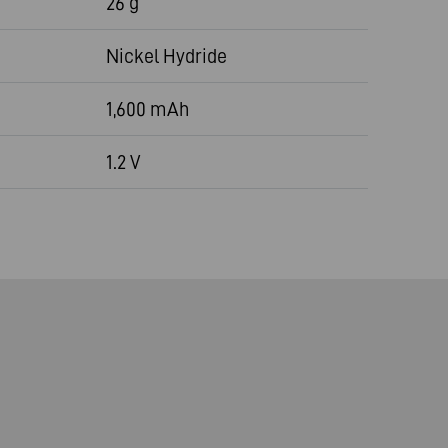
26 g
Nickel Hydride
1,600 mAh
1.2 V