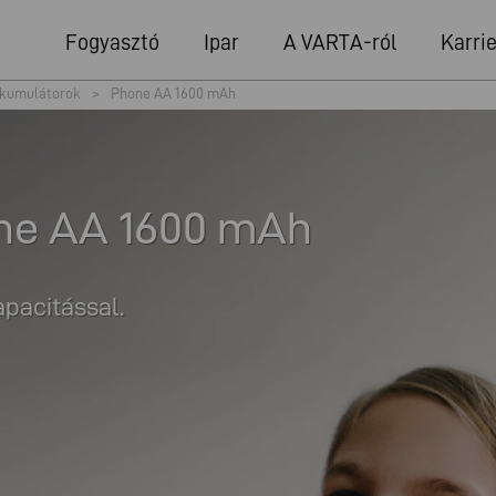
Fogyasztó
Ipar
A VARTA-ról
Karrie
kumulátorok
>
Phone AA 1600 mAh
ne AA 1600 mAh
pacitással.