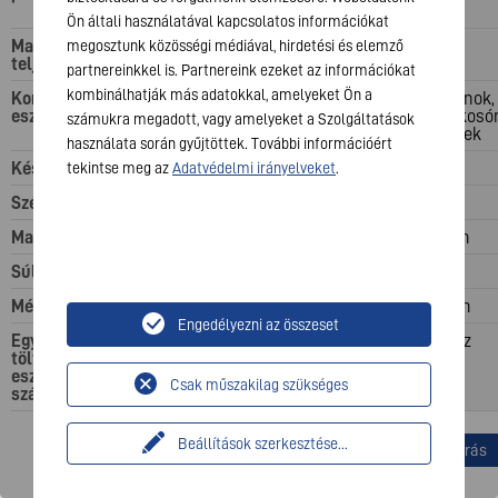
nitrid
Ön általi használatával kapcsolatos információkat
Maximális
65 W (megosztott)
38 W
megosztunk közösségi médiával, hirdetési és elemző
teljesítmény
partnereinkkel is. Partnereink ezeket az információkat
kombinálhatják más adatokkal, amelyeket Ön a
Kompatibilis
Okostelefonok
Okostelefonok,
eszközök
Laptopok
táblagépek, okosó
számukra megadott, vagy amelyeket a Szolgáltatások
és egyebek
használata során gyűjtöttek. További információért
Készülékház
Műanyag
PC
tekintse meg az
Adatvédelmi irányelveket
.
Szélesség
34.5 mm
Magasság
108 mm
36.1 mm
Súly
137 g
101 g
Mélység
28 mm
30.7 mm
Engedélyezni az összeset
Egyidejűleg
3 eszköz
2 eszköz
tölthető
eszközök
Csak műszakilag szükséges
száma
Beállítások szerkesztése
...
Termék leírás
Termék leírás