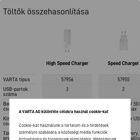
Töltők összehasonlítása
High Speed Charger
Speed Charger
VARTA típus
57956
57955
USB-portok
3
2
száma
Bemeneti
2 db USB Type-C PD
AC 100 – 240 V 50
csatlakozó
Hz 1,0 A max
A VARTA AG különféle célokra használ cookie-kat
Kimeneti
1 db USB-A QC 3.0
1x USB C PD, 1x US
csatlakozó
QC
Cookie-kat használunk a tartalom és a hirdetések
személyre szabására, a közösségi média funkciók
Támogatott
Töltés; Gyorstöltés;
Power Delivery, 
protokollok
Gallium-nitrid
gyors töltés, galli
biztosítására és forgalmunk elemzésére. Weboldalunk