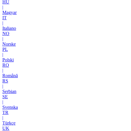
HU
|
Magyar
IT
|
Italiano
NO
|
Norske
PL
|
Polski
RO
|
Română
RS
|
Serbian
SE
|
Svenska
TR
|
Türkçe
UK