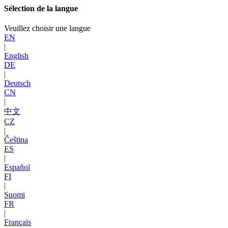
Sélection de la langue
Veuillez choisir une langue
EN
|
English
DE
|
Deutsch
CN
|
中文
CZ
|
Čeština
ES
|
Español
FI
|
Suomi
FR
|
Français