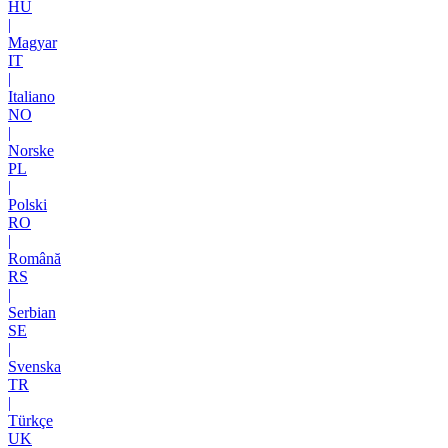
HU
|
Magyar
IT
|
Italiano
NO
|
Norske
PL
|
Polski
RO
|
Română
RS
|
Serbian
SE
|
Svenska
TR
|
Türkçe
UK