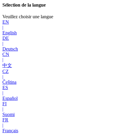
Sélection de la langue
Veuillez choisir une langue
EN
|
English
DE
|
Deutsch
CN
|
中文
CZ
|
Čeština
ES
|
Español
FI
|
Suomi
FR
|
Français