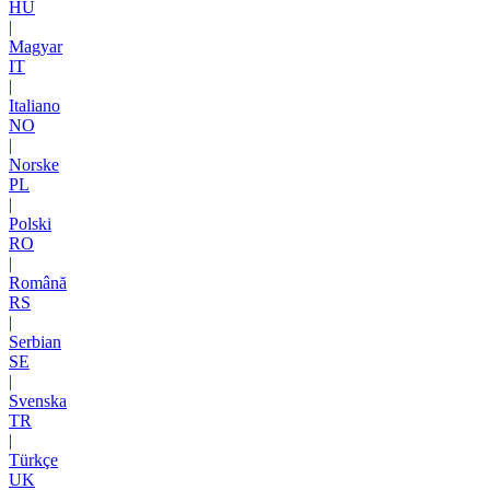
HU
|
Magyar
IT
|
Italiano
NO
|
Norske
PL
|
Polski
RO
|
Română
RS
|
Serbian
SE
|
Svenska
TR
|
Türkçe
UK