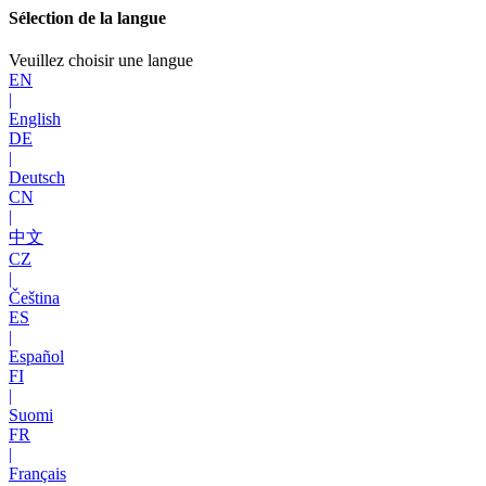
Sélection de la langue
Veuillez choisir une langue
EN
|
English
DE
|
Deutsch
CN
|
中文
CZ
|
Čeština
ES
|
Español
FI
|
Suomi
FR
|
Français