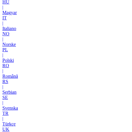
HU
|
Magyar
IT
|
Italiano
NO
|
Norske
PL
|
Polski
RO
|
Română
RS
|
Serbian
SE
|
Svenska
TR
|
Türkçe
UK