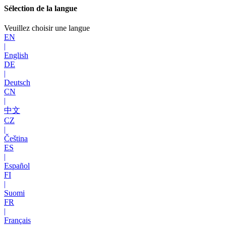
Sélection de la langue
Veuillez choisir une langue
EN
|
English
DE
|
Deutsch
CN
|
中文
CZ
|
Čeština
ES
|
Español
FI
|
Suomi
FR
|
Français