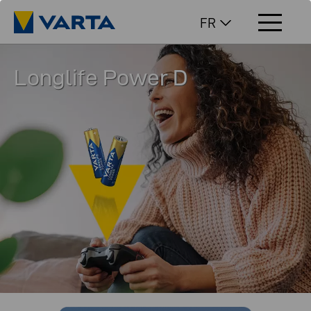
FR
Longlife Power D