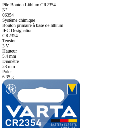
Pile Bouton Lithium CR2354
N°
06354
Système chimique
Bouton primaire à base de lithium
IEC Designation
CR2354
Tension
3 V
Hauteur
5.4 mm
Diamètre
23 mm
Poids
6.35 g