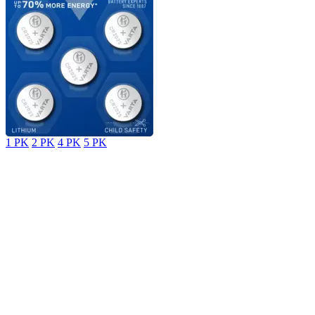
1 PK
2 PK
4 PK
5 PK