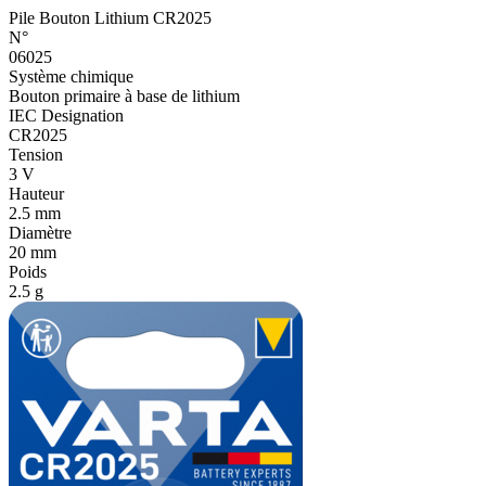
Pile Bouton Lithium CR2025
N°
06025
Système chimique
Bouton primaire à base de lithium
IEC Designation
CR2025
Tension
3 V
Hauteur
2.5 mm
Diamètre
20 mm
Poids
2.5 g