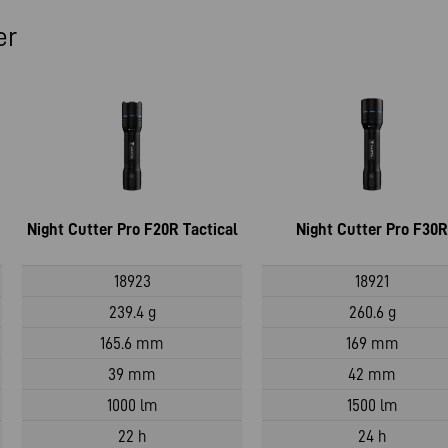
er
Night Cutter Pro F20R Tactical
Night Cutter Pro F30R
18923
18921
239.4 g
260.6 g
165.6 mm
169 mm
39 mm
42 mm
1000 lm
1500 lm
22 h
24 h