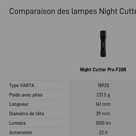
Comparaison des lampes Night Cutt
Night Cutter Pro F20R
Type VARTA
18920
Poids avec piles
231.5 g
Longueur
161 mm
Diamètre de tête
39 mm
Lumens
1000 lm
Autonomie
22 h