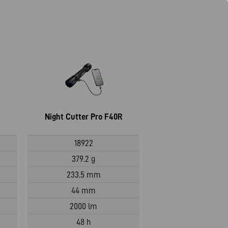
Night Cutter Pro F40R
18922
379.2 g
233.5 mm
44 mm
2000 lm
48 h