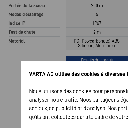
Portée du faisceau
200 m
Modes d'éclairage
5
Indice IP
IP67
Test de chute
2 m
Material
PC (Polycarbonate) ABS,
Silicone, Aluminium
Détails du produit
VARTA AG utilise des cookies à diverses 
Nous utilisons des cookies pour personnali
analyser notre trafic. Nous partageons ég
sociaux, de publicité et d'analyse. Nos p
qu'ils ont collectées dans le cadre de votr