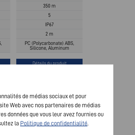
350 m
5
IP67
2 m
,
PC (Polycarbonate) ABS,
Silicone, Aluminum
Détails du produit
ionnalités de médias sociaux et pour
e site Web avec nos partenaires de médias
res données que vous leur avez fournies ou
sultez la
Politique de confidentialité
.