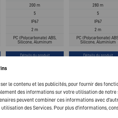
200 m
280 m
5
5
IP67
IP67
2 m
2 m
PC (Polycarbonate) ABS,
PC (Polycarbonate) ABS
Silicone, Aluminum
Silicone, Aluminium
Détails du produit
Détails du produit
fins
ser le contenu et les publicités, pour fournir des fonct
alement des informations sur votre utilisation de notr
artenaires peuvent combiner ces informations avec d'aut
e utilisation des Services. Pour plus d'informations, con