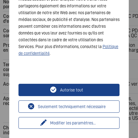
Nombre de
2
3
partageons également des informations sur votre
ports USB
utilisation de notre site Web avec nos partenaires de
Connecteur
1x USB-C
1 port USB-C P
médias sociaux, de publicité et d'analyse. Nos partenaires
d'entrée
peuvent combiner ces informations avec d'autres
Connecteur de
1x USB-C, 1x USB A
2 ports USB-C PD 
données que vous leur avez fournies ou qu'ils ont
sortie
port USB-A QC
collectées dans le cadre de votre utilisation des
Protocoles pris
Alimentation
Services. Pour plus d'informations, consultez la
Politique
en charge
électrique, Char
de confidentialité
.
rapide
Temps de
26,5 h
83,5 h
conversation
supplémentaire
Accessoires
Câble USB-C vers
Câble USB-C ver
USB-C
USB-C
Autorise tout
Appareils
Smartphones,
Tablettes,
rechargeables
montres connectées,
smartphones,
Seulement techniquement nécessaire
écouteurs, autres
montres connecté
appareils USB
écouteurs, autre
périphériques U
Modifier les paramètres
...
Charging
4 LED
4 LED
indication