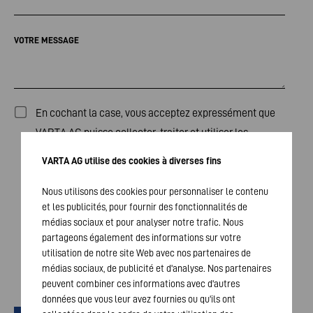
VOTRE MESSAGE
En cochant la case, vous acceptez expressément que
VARTA AG puisse collecter, traiter et utiliser les
données que vous nous transmettez dans le but de
VARTA AG utilise des cookies à diverses fins
traiter votre demande. Le traitement de ces données
est effectué en conformité avec notre et les autres
Nous utilisons des cookies pour personnaliser le contenu
et les publicités, pour fournir des fonctionnalités de
dispositions légales en vigueur. Vos données ne seront
médias sociaux et pour analyser notre trafic. Nous
transmises que si vous avez confirmé votre
partageons également des informations sur votre
consentement en cochant la case. Votre consentement
utilisation de notre site Web avec nos partenaires de
peut être révoqué à tout moment.
médias sociaux, de publicité et d'analyse. Nos partenaires
*
peuvent combiner ces informations avec d'autres
données que vous leur avez fournies ou qu'ils ont