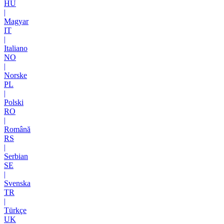
HU
|
Magyar
IT
|
Italiano
NO
|
Norske
PL
|
Polski
RO
|
Română
RS
|
Serbian
SE
|
Svenska
TR
|
Türkçe
UK