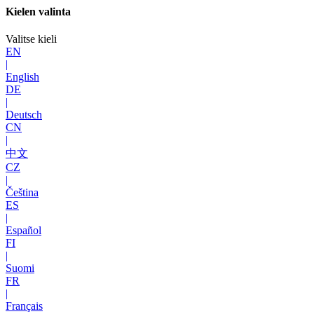
Kielen valinta
Valitse kieli
EN
|
English
DE
|
Deutsch
CN
|
中文
CZ
|
Čeština
ES
|
Español
FI
|
Suomi
FR
|
Français