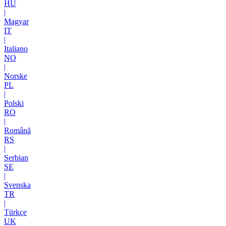
HU
|
Magyar
IT
|
Italiano
NO
|
Norske
PL
|
Polski
RO
|
Română
RS
|
Serbian
SE
|
Svenska
TR
|
Türkçe
UK