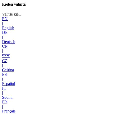
Kielen valinta
Valitse kieli
EN
|
English
DE
|
Deutsch
CN
|
中文
CZ
|
Čeština
ES
|
Español
FI
|
Suomi
FR
|
Français