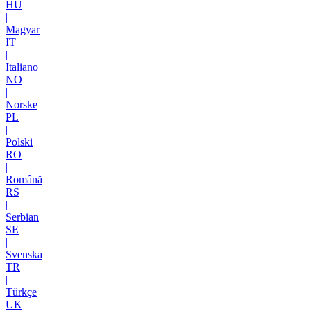
HU
|
Magyar
IT
|
Italiano
NO
|
Norske
PL
|
Polski
RO
|
Română
RS
|
Serbian
SE
|
Svenska
TR
|
Türkçe
UK