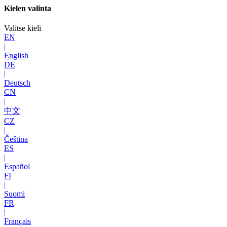
Kielen valinta
Valitse kieli
EN
|
English
DE
|
Deutsch
CN
|
中文
CZ
|
Čeština
ES
|
Español
FI
|
Suomi
FR
|
Français