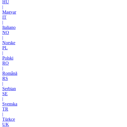
HU
|
Magyar
IT
|
Italiano
NO
|
Norske
PL
|
Polski
RO
|
Română
RS
|
Serbian
SE
|
Svenska
TR
|
Türkçe
UK