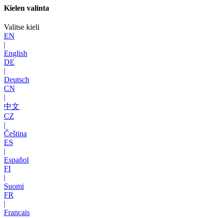
Kielen valinta
Valitse kieli
EN
|
English
DE
|
Deutsch
CN
|
中文
CZ
|
Čeština
ES
|
Español
FI
|
Suomi
FR
|
Français