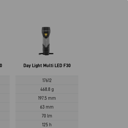
0
Day Light Multi LED F30
17612
468.8 g
197.5 mm
63 mm
70 lm
125 h