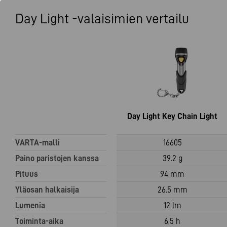
Day Light -valaisimien vertailu
Day Light Key Chain Light
VARTA-malli
16605
Paino paristojen kanssa
39.2 g
Pituus
94 mm
Yläosan halkaisija
26.5 mm
Lumenia
12 lm
Toiminta-aika
6,5 h