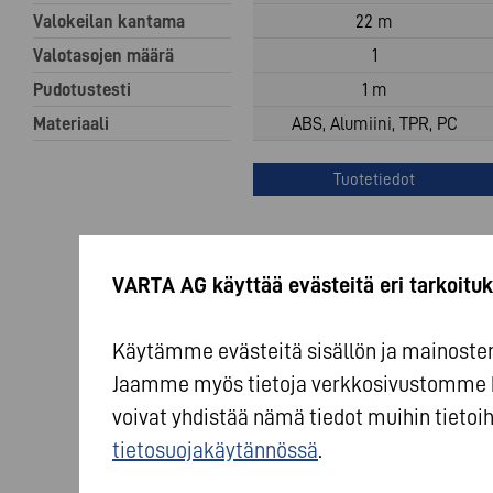
Valokeilan kantama
22 m
Valotasojen määrä
1
Pudotustesti
1 m
Materiaali
ABS, Alumiini, TPR, PC
Tuotetiedot
VARTA AG käyttää evästeitä eri tarkoituk
Käytämme evästeitä sisällön ja mainosten 
Jaamme myös tietoja verkkosivustomme 
voivat yhdistää nämä tiedot muihin tietoihi
tietosuojakäytännössä
.