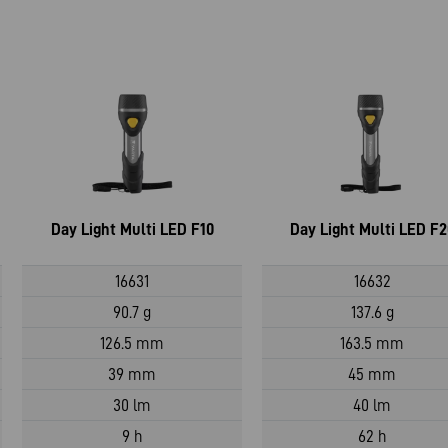
Day Light Multi LED F10
Day Light Multi LED F2
16631
16632
90.7 g
137.6 g
126.5 mm
163.5 mm
39 mm
45 mm
30 lm
40 lm
9 h
62 h