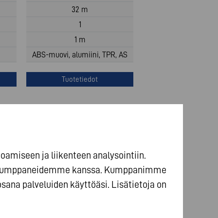
32 m
1
1 m
ABS-muovi, alumiini, TPR, AS
Tuotetiedot
amiseen ja liikenteen analysointiin.
ikkakumppaneidemme kanssa. Kumppanimme
 osana palveluiden käyttöäsi. Lisätietoja on