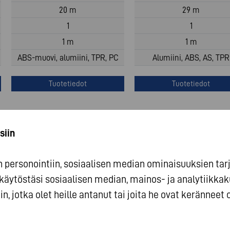
20 m
29 m
1
1
1 m
1 m
ABS-muovi, alumiini, TPR, PC
Alumiini, ABS, AS, TPR
Tuotetiedot
Tuotetiedot
siin
personointiin, sosiaalisen median ominaisuuksien tarjo
käytöstäsi sosiaalisen median, mainos- ja analyti
n, jotka olet heille antanut tai joita he ovat keränneet