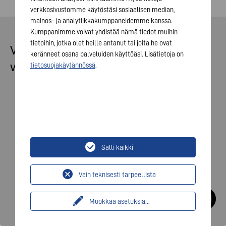
verkkosivustomme käytöstäsi sosiaalisen median,
mainos- ja analytiikkakumppaneidemme kanssa.
Kumppanimme voivat yhdistää nämä tiedot muihin
tietoihin, jotka olet heille antanut tai joita he ovat
VARTA loves performers
keränneet osana palveluiden käyttöäsi. Lisätietoja on
www.varta-ag.com
tietosuojakäytännössä
.
© 2026 VARTA AG. Kaikki oikeudet pidätetään.
Julkaisija
Osallistumisehdot
Salli kaikki
Tietosuoja
Vain teknisesti tarpeellista
Muokkaa asetuksia
...