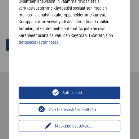
liikenteen analysointiin. Jaamme myös tietoja
requirements. The transmission of your data will occur
verkkosivustomme käytöstäsi sosiaalisen median,
only if you check the box. Your consent can be
mainos- ja analytiikkakumppaneidemme kanssa.
withdrawn at any time.
Kumppanimme voivat yhdistää nämä tiedot muihin
*
tietoihin, jotka olet heille antanut tai joita he ovat
keränneet osana palveluiden käyttöäsi. Lisätietoja on
tietosuojakäytännössä
.
Send
Salli kaikki
© 2026 VARTA AG. Kaikki oikeudet pidätetään.
Julkaisija
Vain teknisesti tarpeellista
Tietosuoja
Muokkaa asetuksia
...